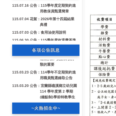
115.07.16 公告：115學年度定期契約進
115.03.27 節慶：礁溪鄉公所暖心發送兒
用教保員甄選簡章
童節禮物
115.07.04 花絮：2026年第十四屆結業
115.03.27 公告：礁溪鄉立幼兒園114學
典禮
年度第二學期特教助理
員錄取公告
115.07.03 公告：食用油使用說明
115.03.26 家長：114學年度4月份餐點
115.06.30 公告：115學年度收退費基準
表
表
115.03.24 衛教：114學年度防災宣導暨
115.06.30 公告：2026年第十四屆結業
各項公告訊息
逃生演練~資源回收分
典禮，日期：115年7月
類的重要
4日（星期六）早上9
點，地點：礁溪國中體
115.03.23 公告：114學年不定期契約進
育館
用職員甄選錄取公告
115.07.01 健康：114學年度（下）期末
115.03.20 公告：宜蘭縣礁溪鄉立幼兒園
幼童量身高體重
114 學年度第 2 學期
(鐘點制)學前特教學生
115.06.24 家長：115年七月餐點表
助理員甄選簡章
115.06.18 節慶：【粽葉飄香迎端午】
115.03.19 公告：礁溪鄉立幼兒園 114
~火熱招生中~
115.06.03 公告：115學年度第二階段招
學年度不定期契約進用
生錄取名單