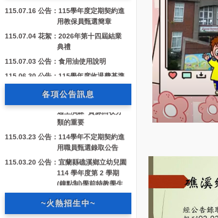
115.07.16 公告：115學年度定期契約進
115.03.27 節慶：礁溪鄉公所暖心發送兒
用教保員甄選簡章
童節禮物
115.07.04 花絮：2026年第十四屆結業
115.03.27 公告：礁溪鄉立幼兒園114學
典禮
年度第二學期特教助理
員錄取公告
115.07.03 公告：食用油使用說明
115.03.26 家長：114學年度4月份餐點
115.06.30 公告：115學年度收退費基準
表
表
各項公告訊息
115.03.24 衛教：114學年度防災宣導暨
115.06.30 公告：2026年第十四屆結業
逃生演練~資源回收分
典禮，日期：115年7月
類的重要
4日（星期六）早上9
點，地點：礁溪國中體
115.03.23 公告：114學年不定期契約進
育館
用職員甄選錄取公告
115.07.01 健康：114學年度（下）期末
115.03.20 公告：宜蘭縣礁溪鄉立幼兒園
幼童量身高體重
114 學年度第 2 學期
(鐘點制)學前特教學生
115.06.24 家長：115年七月餐點表
助理員甄選簡章
115.06.18 節慶：【粽葉飄香迎端午】
~火熱招生中~
115.03.19 公告：礁溪鄉立幼兒園 114
115.06.03 公告：115學年度第二階段招
學年度不定期契約進用