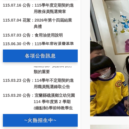
115.07.16 公告：115學年度定期契約進
115.03.27 節慶：礁溪鄉公所暖心發送兒
用教保員甄選簡章
童節禮物
115.07.04 花絮：2026年第十四屆結業
115.03.27 公告：礁溪鄉立幼兒園114學
典禮
年度第二學期特教助理
115.07.03 公告：食用油使用說明
員錄取公告
115.06.30 公告：115學年度收退費基準
115.03.26 家長：114學年度4月份餐點
表
表
各項公告訊息
115.06.30 公告：2026年第十四屆結業
115.03.24 衛教：114學年度防災宣導暨
典禮，日期：115年7月
逃生演練~資源回收分
4日（星期六）早上9
類的重要
點，地點：礁溪國中體
115.03.23 公告：114學年不定期契約進
育館
用職員甄選錄取公告
115.07.01 健康：114學年度（下）期末
115.03.20 公告：宜蘭縣礁溪鄉立幼兒園
幼童量身高體重
114 學年度第 2 學期
115.06.24 家長：115年七月餐點表
(鐘點制)學前特教學生
助理員甄選簡章
115.06.18 節慶：【粽葉飄香迎端午】
115.03.19 公告：礁溪鄉立幼兒園 114
~火熱招生中~
115.06.03 公告：115學年度第二階段招
學年度不定期契約進用
生錄取名單