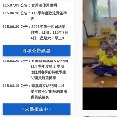
115.06.30 公告：115學年度收退費基準
115.03.26 家長：114學年度4月份餐點
表
表
115.06.30 公告：2026年第十四屆結業
115.03.24 衛教：114學年度防災宣導暨
典禮，日期：115年7月
逃生演練~資源回收分
4日（星期六）早上9
類的重要
點，地點：礁溪國中體
115.03.23 公告：114學年不定期契約進
育館
用職員甄選錄取公告
各項公告訊息
115.07.01 健康：114學年度（下）期末
115.03.20 公告：宜蘭縣礁溪鄉立幼兒園
幼童量身高體重
114 學年度第 2 學期
115.06.24 家長：115年七月餐點表
(鐘點制)學前特教學生
助理員甄選簡章
115.06.18 節慶：【粽葉飄香迎端午】
115.03.19 公告：礁溪鄉立幼兒園 114
115.06.03 公告：115學年度第二階段招
學年度不定期契約進用
生錄取名單
職員成績表
115.05.30 活動：115年宜蘭縣運動會前
115.03.14 衛教： 114 學年度第二學期
導隊伍表演「來礁溪泡
安全與衛生教育活動
溫泉」的特色舞蹈
~火熱招生中~
115.03.14 衛教： 礁溪鄉立幼兒園老師
115.05.28 公告：115學年度第一階段招